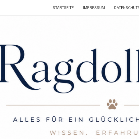
STARTSEITE
IMPRESSUM
DATENSCHUT
RAGD
Infos
Und
Tipps
Für Die
LIE
Ragdoll
Katze