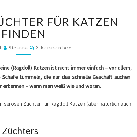
SERIÖSEN
ÜCHTER FÜR KATZEN
ZÜCHTER
FÜR
FINDEN
KATZEN
FINDEN
Kommentare
21
Sieanna
3 Kommentare
eine (Ragdoll) Katzen ist nicht immer einfach – vor allem,
e Schafe tümmeln, die nur das schnelle Geschäft suchen.
r erkennen – wenn man weiß wie und woran.
 serösen Züchter für Ragdoll Katzen (aber natürlich auch
Züchters