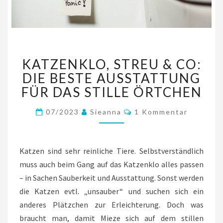
KATZENKLO,
KATZENKLO, STREU & CO:
STREU
&
DIE BESTE AUSSTATTUNG
CO:
FÜR DAS STILLE ÖRTCHEN
DIE
BESTE
Kommentare
07/2023
Sieanna
1 Kommentar
AUSSTATTUNG
FÜR
DAS
Katzen sind sehr reinliche Tiere. Selbstverständlich
STILLE
ÖRTCHEN
muss auch beim Gang auf das Katzenklo alles passen
– in Sachen Sauberkeit und Ausstattung. Sonst werden
die Katzen evtl. „unsauber“ und suchen sich ein
anderes Plätzchen zur Erleichterung. Doch was
braucht man, damit Mieze sich auf dem stillen