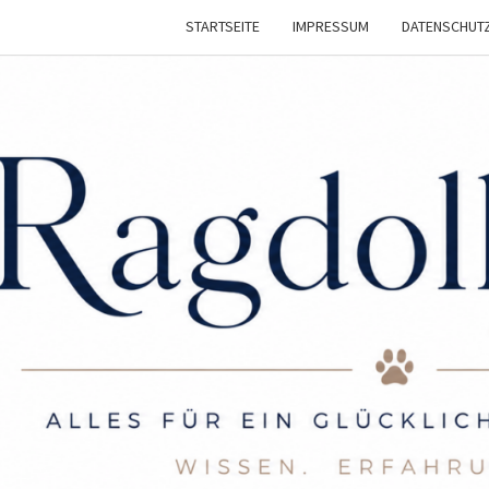
STARTSEITE
IMPRESSUM
DATENSCHUT
RAGD
Infos
Und
Tipps
Für Die
LIE
Ragdoll
Katze