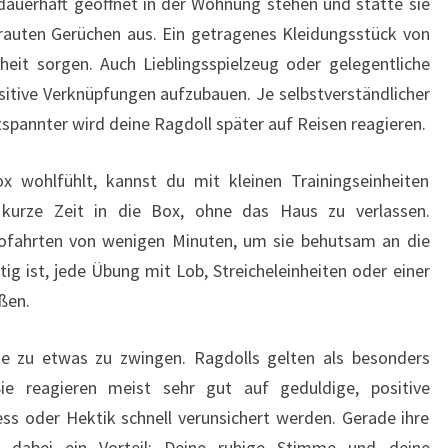
auerhaft geöffnet in der Wohnung stehen und statte sie
rauten Gerüchen aus. Ein getragenes Kleidungsstück von
rheit sorgen. Auch Lieblingsspielzeug oder gelegentliche
ositive Verknüpfungen aufzubauen. Je selbstverständlicher
spannter wird deine Ragdoll später auf Reisen reagieren.
x wohlfühlt, kannst du mit kleinen Trainingseinheiten
 kurze Zeit in die Box, ohne das Haus zu verlassen.
tofahrten von wenigen Minuten, um sie behutsam an die
g ist, jede Übung mit Lob, Streicheleinheiten oder einer
ßen.
e zu etwas zu zwingen. Ragdolls gelten als besonders
ie reagieren meist sehr gut auf geduldige, positive
s oder Hektik schnell verunsichert werden. Gerade ihre
dabei ein Vorteil: Deine ruhige Stimme und deine