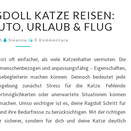
MIT
GDOLL KATZE REISEN:
DER
RAGDOLL
AUTO, URLAUB & FLUG
KATZE
REISEN:
Kommentare
26
Sieanna
0 Kommentare
TIPPS
FÜR
AUTO,
ist oft einfacher, als viele Katzenhalter vermuten. Die
URLAUB
n, menschenbezogen und anpassungsfähig – Eigenschaften,
&
sebegleiterin machen können. Dennoch bedeutet jede
FLUG
gebung zunächst Stress für die Katze. Fehlende
ortmöglichkeiten oder unerwartete Situationen können
machen. Umso wichtiger ist es, deine Ragdoll Schritt für
nd ihre Bedürfnisse zu berücksichtigen. Mit der richtigen
 sicherer, sondern für dich und deine Katze deutlich