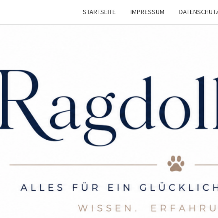
STARTSEITE
IMPRESSUM
DATENSCHUT
RAGD
Infos
Und
Tipps
Für Die
LIE
Ragdoll
Katze