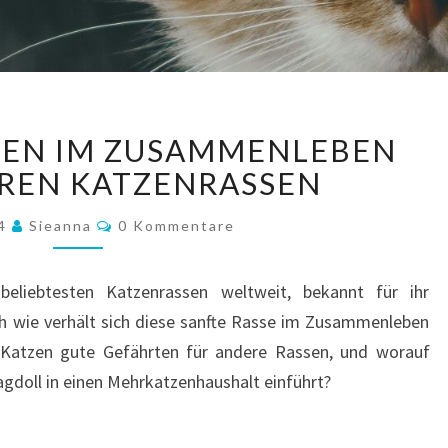
RAGDOLL
ZEN IM ZUSAMMENLEBEN
KATZEN
IM
REN KATZENRASSEN
ZUSAMMENLEBEN
Kommentare
MIT
24
Sieanna
0 Kommentare
ANDEREN
KATZENRASSEN
beliebtesten Katzenrassen weltweit, bekannt für ihr
ch wie verhält sich diese sanfte Rasse im Zusammenleben
 Katzen gute Gefährten für andere Rassen, und worauf
gdoll in einen Mehrkatzenhaushalt einführt?